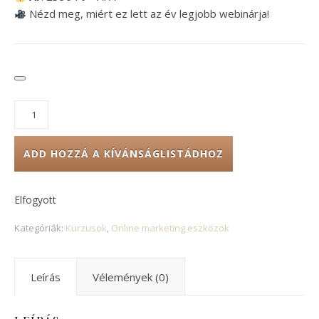
Nézd meg, miért ez lett az év legjobb webinárja!
2025 legjobb webinárja (felvétel) mennyiség
ADD HOZZÁ A KÍVÁNSÁGLISTÁDHOZ
Elfogyott
Kategóriák:
Kurzusok
,
Online marketing eszközök
Leírás
Vélemények (0)