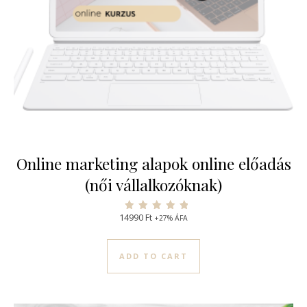
Online marketing alapok online előadás
(női vállalkozóknak)
14990
Ft
+27% ÁFA
Értékelés:
5.00
/ 5
ADD TO CART