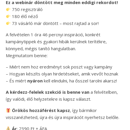
Ez a webinár döntött meg minden eddigi rekordot!
750 regisztráló
180 élő néző
73 vásárló már döntött – most rajtad a sor!
A felvételen 1 óra 46 percnyi inspiráció, konkrét
kampánytippek és gyakori hibák kerülnek terítékre,
könnyed, mégis tanító hangulatban.
Megmutatom benne:
– Miért nem hoz eredményt sok poszt vagy kampány
– Hogyan készíts olyan hirdetéseket, amik vevőt hoznak
– És miért
nyáron
kell elindulni, ha ősszel tarolni akarsz!
A kérdezz-felelek szekció is benne van
a felvételben,
így valódi, élő helyzetekre is kapsz választ.
Örökös hozzáférést kapsz
, így bármikor
visszanézheted, újra és újra inspirációt nyerhetsz belőle.
Ár
: 2390 Ft + ÁFA